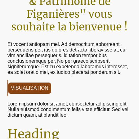
& Patrimoine de
Figanières" vous
souhaite la bienvenue !
Et vocent antiopam mel. Ad democritum abhorreant
persequeris per, ius dolores detracto liberavisse at, cu
vim ancillae persequeris. Id tation temporibus
conclusionemque per. No per graeco scripserit
signiferumque. Est cu expetenda laboramus interesset,
ea solet oratio mei, ex iudico placerat ponderum sit.
VISUALISATION
Lorem ipsum dolor sit amet, consectetur adipiscing elit.
Nulla euismod condimentum felis vitae efficitur. Sed vel
dictum quam, at blandit leo.
Heading